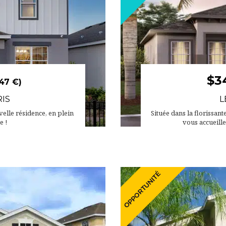
$3
47 €)
RIS
L
elle résidence, en plein
Située dans la florissant
e !
vous accueill