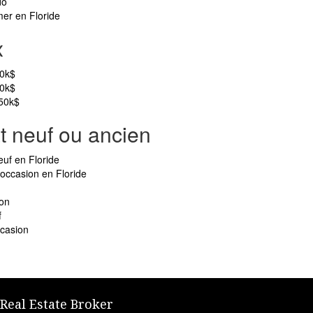
do
mer en Floride
x
00k$
50k$
350k$
t neuf ou ancien
euf en Floride
’occasion en Floride
ion
f
ccasion
 Real Estate Broker