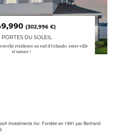
49,990
(302,996 €)
 PORTES DU SOLEIL
uvelle résidence au sud d’Orlando, entre ville
et nature !
loch Investments Inc
. Fondée en 1991 par Bertrand
d.