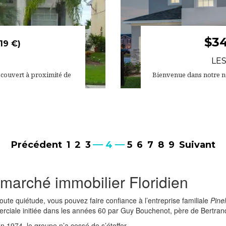
$3
19 €)
LES
o couvert à proximité de
Bienvenue dans notre no
Précédent
1
2
3
4
5
6
7
8
9
Suivant
 marché immobilier Floridien
oute quiétude, vous pouvez faire confiance à l’entreprise familiale
Pine
rciale initiée dans les années 60 par Guy Bouchenot, père de Bertran
 1974, le groupe n’a cessé de s’étoffer.