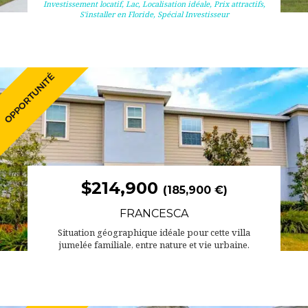
Investissement locatif
,
Lac
,
Localisation idéale
,
Prix attractifs
,
S'installer en Floride
,
Spécial Investisseur
$214,900
(185,900 €)
FRANCESCA
Situation géographique idéale pour cette villa
jumelée familiale, entre nature et vie urbaine.