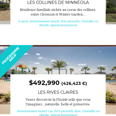
LES COLLINES DE MINNEOLA
Résidence familiale nichée au coeur des collines,
entre Clermont et Winter Garden…
A saisir
,
Investissement locatif
,
Prix attractifs
,
S'installer en
Floride
,
Spécial Investisseur
$492,990
(426,423 €)
LES RIVES CLAIRES
Venez découvrir la Floride telle que vous
l’imaginez…naturelle, belle et préservée.
Investissement locatif
,
Lac
,
Prix attractifs
,
Rare
,
S'installer en
Floride
,
Spécial Investisseur