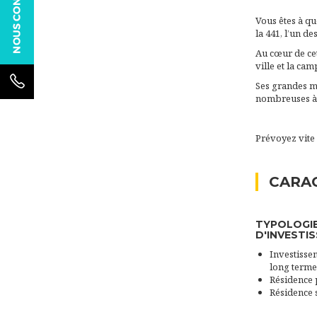
Vous êtes à qu
la 441, l’un de
Au cœur de cet
ville et la ca
Ses grandes ma
nombreuses à 
Prévoyez vite 
CARAC
TYPOLOGI
D'INVESTI
Investissem
long terme
Résidence 
Résidence 