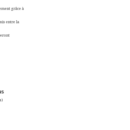
lement grâce à
is entre la
seront
NS
s)