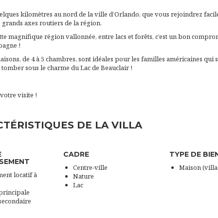
elques kilomètres au nord de la ville d’Orlando, que vous rejoindrez faci
s grands axes routiers de la région.
te magnifique région vallonnée, entre lacs et forêts, c’est un bon comprom
mpagne !
isons, de 4 à 5 chambres, sont idéales pour les familles américaines qui 
tomber sous le charme du Lac de Beauclair !
votre visite !
TÉRISTIQUES DE LA VILLA
E
CADRE
TYPE DE BIE
SSEMENT
Centre-ville
Maison (villa
ent locatif à
Nature
Lac
principale
secondaire