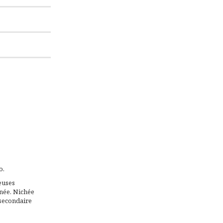
o.
euses
nnée. Nichée
 secondaire