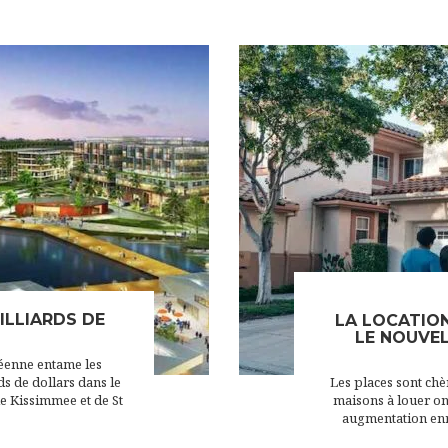
MILLIARDS DE
LA LOCATION
LE NOUVE
éenne entame les
ds de dollars dans le
Les places sont ch
de Kissimmee et de St
maisons à louer on
augmentation enre