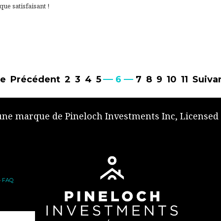
ue satisfaisant !
ge
Précédent
2
3
4
5
6
7
8
9
10
11
Suiva
 une marque de Pineloch Investments Inc, Licensed
•
FAQ