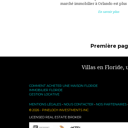
marché immobilier à Orlando est plus q
En savoir plus
Première pa
Villas en Floride,
COMMENT ACHETER UNE MAISON FLORIDE
IMMOBILIER FLORIDE
GESTION LOCATIVE
MENTIONS LÉGALES
•
NOUS CONTACTER
•
NOS PARTENAIRES
© 2026 - PINELOCH INVESTMENTS INC
LICENSED REAL ESTATE BROKER