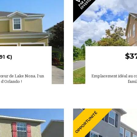
$3
91 €)
 cœur de Lake Nona, l’un
Emplacement idéal au cœ
 d’Orlando !
famil