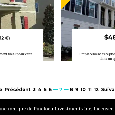
$4
32 €)
ment idéal pour cette
Emplacement exceptionn
dans un q
e
Précédent
3
4
5
6
7
8
9
10
11
12
Suiva
 une marque de Pineloch Investments Inc, Licensed