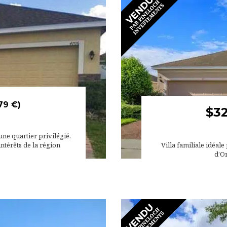
79 €)
$3
une quartier privilégié.
ntérêts de la région
Villa familiale idéale
d’Or