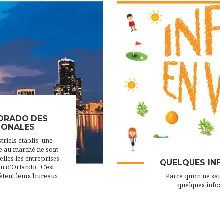
DORADO DES
IONALES
triels établis, une
le au marché ne sont
lles les entreprises
QUELQUES INF
n d’Orlando. C’est
ètent leurs bureaux
Parce qu’on ne sait
quelques info