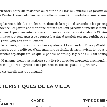
r notre nouvelle résidence au coeur de la Floride Centrale, Les Jardins 
e à Winter Haven, élu l’un des 5 meilleurs marchés immobiliers américains 
placement idéal, entre les attractions de la région d’Orlando et les princ
ésidence Les Jardins de Marianne est un excellent produit d’investissement l
lement à quelques minutes des commerces, restaurants et écoles de Winte
namique, possède aussi ses propres bassins d’emplois tels que Publix US 
e Farm, Amazon et plus encore…
rtissements, vous rejoindrez très rapidement Legoland ou Disney World ; 
idence, vous profiterez d’une magnifique chaîne de lacs navigables vous 
ivités aquatiques telles que le paddle boarding, la pêche ou le ski nautiq
 Marianne, toutes les maisons sont livrées avec des appareils électromén
s comptoirs en granit et des placards et sols de qualité supérieure.
de ces excellentes opportunités !
TÉRISTIQUES DE LA VILLA
E
CADRE
TYPE DE BIE
SSEMENT