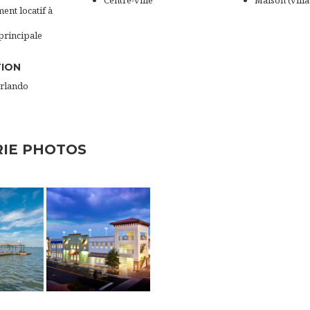
Centre-ville
Maison (villa
ent locatif à
principale
TION
Orlando
RIE PHOTOS