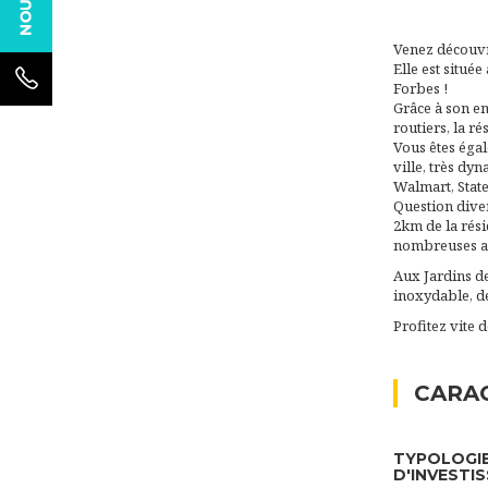
Venez découvri
Elle est situé
Forbes !
Grâce à son em
routiers, la r
Vous êtes éga
ville, très dy
Walmart, Stat
Question dive
2km de la rés
nombreuses act
Aux Jardins de
inoxydable, de
Profitez vite 
CARAC
TYPOLOGI
D'INVESTI