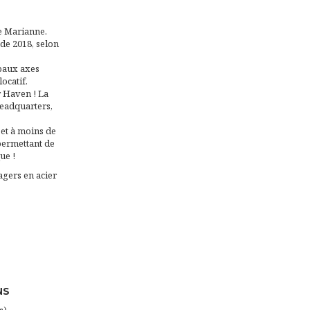
de Marianne.
de 2018, selon
ipaux axes
ocatif.
r Haven ! La
Headquarters,
et à moins de
permettant de
ue !
agers en acier
NS