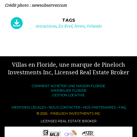
Crédit photo : newsobserver.com
TAGS
Attractions
,
En Bref
,
News
,
Orlando
Villas en Floride, une marque de Pineloch
Investments Inc, Licensed Real Estate Broker
COMMENT ACHETER UNE MAISON FLORIDE
IMMOBILIER FLORIDE
GESTION LOCATIVE
MENTIONS LÉGALES
•
NOUS CONTACTER
•
NOS PARTENAIRES
•
FAQ
© 2026 - PINELOCH INVESTMENTS INC
LICENSED REAL ESTATE BROKER