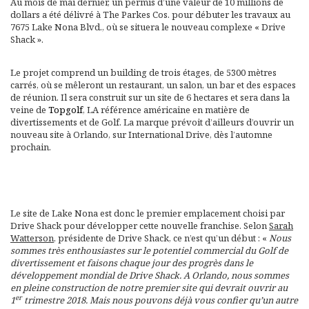
Au mois de mai dernier, un permis d’une valeur de 10 millions de
dollars a été délivré à The Parkes Cos. pour débuter les travaux au
7675 Lake Nona Blvd., où se situera le nouveau complexe « Drive
Shack ».
Le projet comprend un building de trois étages, de 5300 mètres
carrés, où se mêleront un restaurant, un salon, un bar et des espaces
de réunion. Il sera construit sur un site de 6 hectares et sera dans la
veine de
Topgolf
, LA référence américaine en matière de
divertissements et de Golf. La marque prévoit d’ailleurs d’ouvrir un
nouveau site à Orlando, sur International Drive, dès l’automne
prochain.
Le site de Lake Nona est donc le premier emplacement choisi par
Drive Shack pour développer cette nouvelle franchise. Selon
Sarah
Watterson
, présidente de Drive Shack, ce n’est qu’un début : «
Nous
sommes très enthousiastes sur le potentiel commercial du Golf de
divertissement et faisons chaque jour des progrès dans le
développement mondial de Drive Shack. A Orlando, nous sommes
en pleine construction de notre premier site qui devrait ouvrir au
er
1
trimestre 2018. Mais nous pouvons déjà vous confier qu’un autre