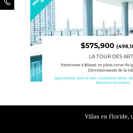
$575,900
(498,1
LA TOUR DES AR
Bienvenue à Miami, en plein coeur du qu
Divertissements de la vill
Appartement
,
Bord de Mer
,
Localisation idéale
,
Mi
Résidence Secondaire
Villas en Floride,