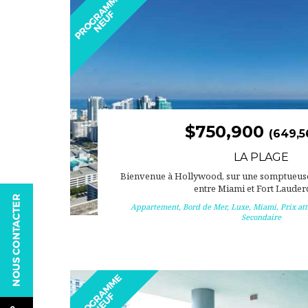
$750,900
(649,5
LA PLAGE
Bienvenue à Hollywood, sur une somptueuse 
entre Miami et Fort Lauderd
Appartement
,
Bord de Mer
,
Luxe
,
Miami
,
Prix att
Secondaire