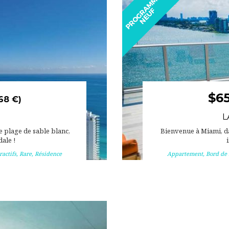
$6
68 €)
L
plage de sable blanc,
Bienvenue à Miami, d
ale !
ractifs
,
Rare
,
Résidence
Appartement
,
Bord de