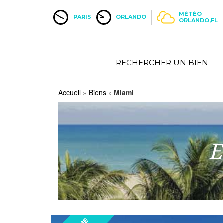
MÉTÉO
PARIS
ORLANDO
ORLANDO,FL
RECHERCHER UN BIEN
Accueil
»
Biens
»
Miami
E