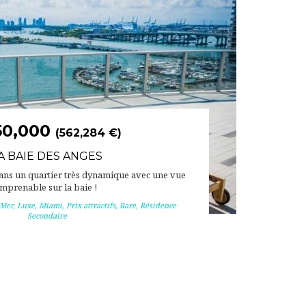
50,000
(562,284 €)
A BAIE DES ANGES
ans un quartier très dynamique avec une vue
imprenable sur la baie !
 Mer
,
Luxe
,
Miami
,
Prix attractifs
,
Rare
,
Résidence
Secondaire