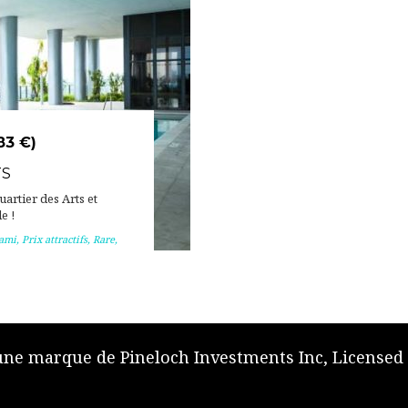
83 €)
TS
artier des Arts et
e !
ami
,
Prix attractifs
,
Rare
,
 une marque de Pineloch Investments Inc, Licensed