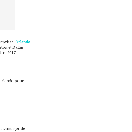
reprises.
Orlando
ston et Dallas
mbre 2017.
t Orlando pour
es avantages de