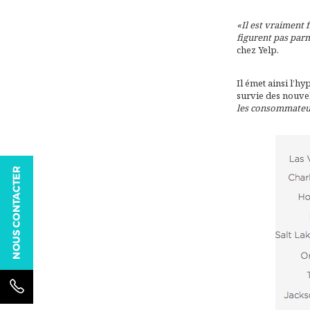
«Il est vraiment 
figurent pas parmi
chez Yelp.
Il émet ainsi l’hy
survie des nouvel
les consommateur