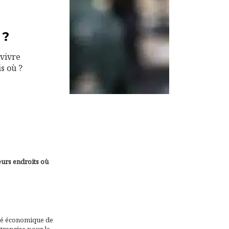
 ?
 vivre
s où ?
eurs endroits où
nté économique de