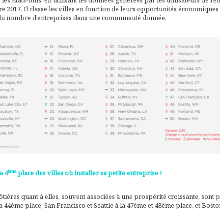
s les États-Unis, en utilisant les données générées par les utilisateurs de l’
e 2017. Il classe les villes en fonction de leurs opportunités économiques e
 du nombre d’entreprises dans une communauté donnée.
ème
a 4
place des villes où installer sa petite entreprise !
tières quant à elles, souvent associées à une prospérité croissante, sont p
la 44ème place, San Francisco et Seattle à la 47ème et 48ème place, et Bost