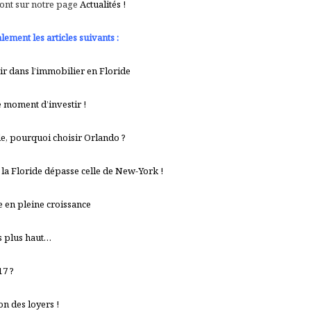
sont sur notre page
Actualités !
ement les articles suivants :
tir dans l’immobilier en Floride
 le moment d’investir !
de, pourquoi choisir Orlando ?
la Floride dépasse celle de New-York !
e en pleine croissance
s plus haut…
17 ?
n des loyers !