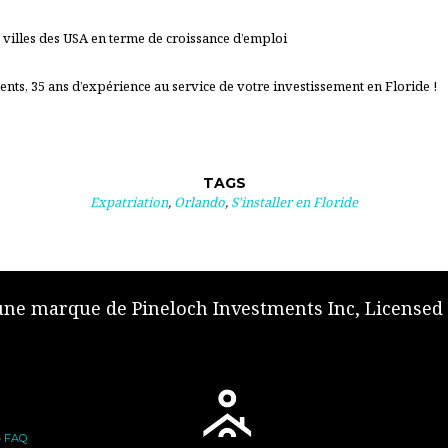
 villes des USA en terme de croissance d’emploi
nts, 35 ans d’expérience au service de votre investissement en Floride !
TAGS
Expatriation
,
Orlando
,
S'installer en Floride
 une marque de Pineloch Investments Inc, Licensed
•
FAQ