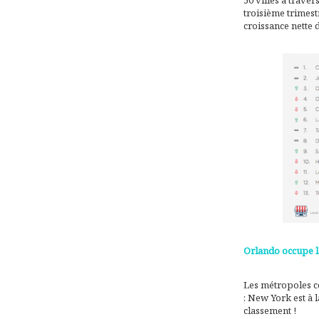
50 villes à traver
troisième trimestr
croissance nette
Orlando occupe l
Les métropoles cô
: New York est à 
classement !