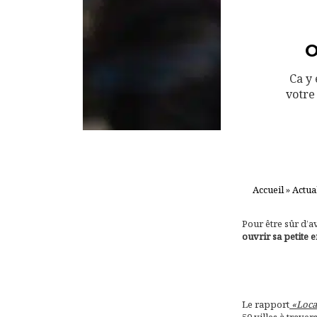
O
Ca y 
votre
Accueil
»
Actua
Pour être sûr d’av
ouvrir sa petite 
Le rapport
«Loca