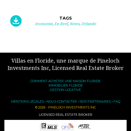
TAGS
économie
,
En Bref
,
News
,
Orlando
Villas en Floride, une marque de Pineloch
Investments Inc, Licensed Real Estate Broker
COMMENT ACHETER UNE MAISON FLORIDE
IMMOBILIER FLORIDE
GESTION LOCATIVE
MENTIONS LÉGALES
•
NOUS CONTACTER
•
NOS PARTENAIRES
•
FAQ
© 2026 - PINELOCH INVESTMENTS INC
LICENSED REAL ESTATE BROKER