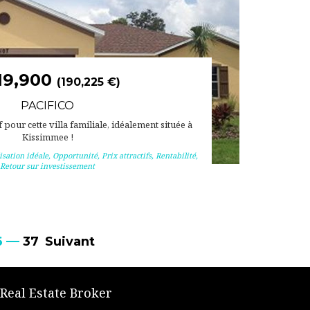
19,900
(190,225 €)
PACIFICO
f pour cette villa familiale, idéalement située à
Kissimmee !
isation idéale
,
Opportunité
,
Prix attractifs
,
Rentabilité
,
Retour sur investissement
6
37
Suivant
 Real Estate Broker