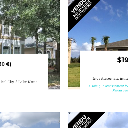
$1
30 €)
Investissement immob
ical City, à Lake Nona.
A saisir
,
Investissement loc
Retour sur