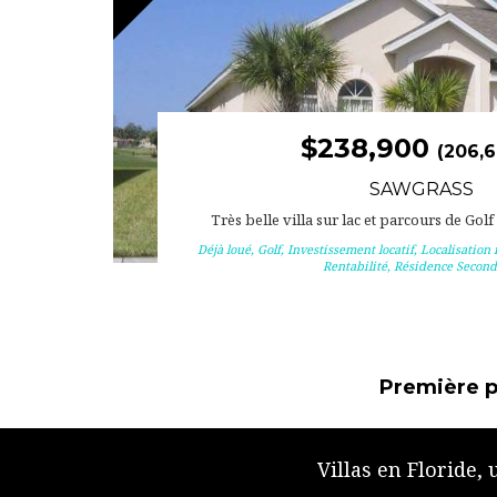
$238,900
(206,6
SAWGRASS
Très belle villa sur lac et parcours de Golf
Déjà loué
,
Golf
,
Investissement locatif
,
Localisation 
Rentabilité
,
Résidence Second
Première 
Villas en Floride,