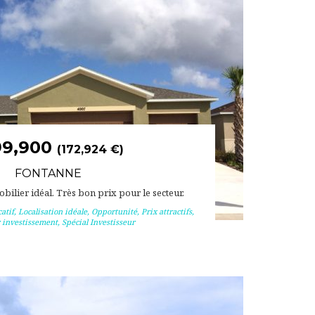
99,900
(172,924 €)
FONTANNE
ilier idéal. Très bon prix pour le secteur.
atif
,
Localisation idéale
,
Opportunité
,
Prix attractifs
,
 investissement
,
Spécial Investisseur