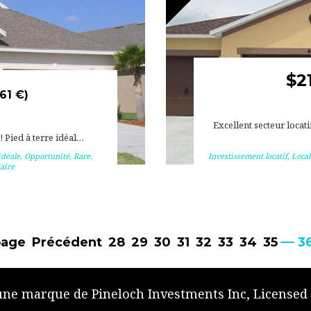
$2
61 €)
Excellent secteur locati
 ! Pied à terre idéal…
idéale
,
Opportunité
,
Rare
,
Investissement locatif
,
Local
aire
page
Précédent
28
29
30
31
32
33
34
35
3
 une marque de Pineloch Investments Inc, Licensed