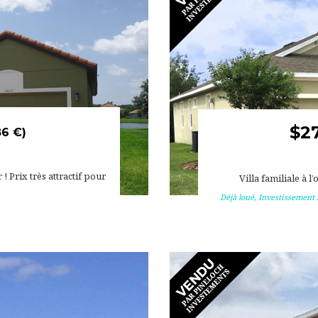
$2
86 €)
 Prix très attractif pour
Villa familiale à l
Déjà loué
,
Investissement l