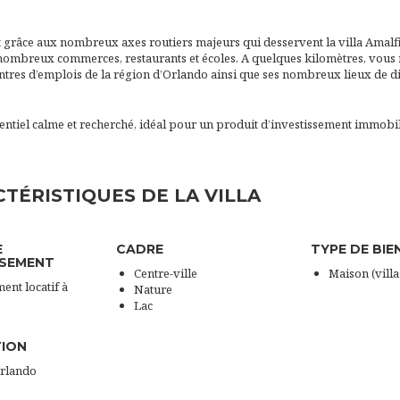
 grâce aux nombreux axes routiers majeurs qui desservent la villa Amalf
nombreux commerces, restaurants et écoles. A quelques kilomètres, vous 
ntres d’emplois de la région d’Orlando ainsi que ses nombreux lieux de d
entiel calme et recherché, idéal pour un produit d’investissement immobil
TÉRISTIQUES DE LA VILLA
E
CADRE
TYPE DE BIE
SSEMENT
Centre-ville
Maison (villa
ent locatif à
Nature
Lac
TION
Orlando