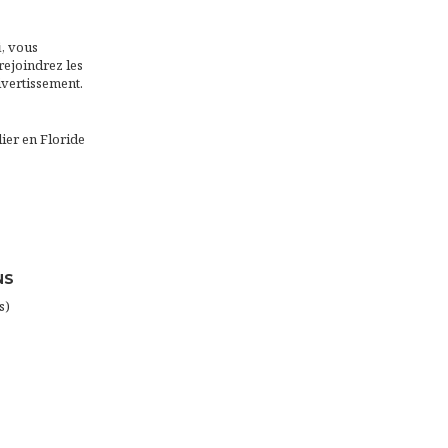
i, vous
rejoindrez les
ivertissement.
ier en Floride
NS
s)