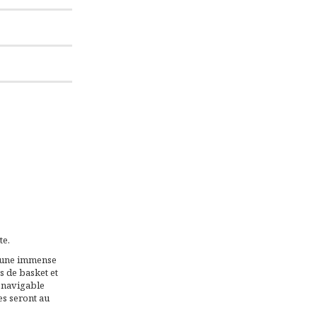
te.
e une immense
s de basket et
c navigable
es seront au