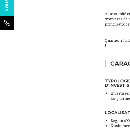
A proximité et
trouverez de 
principaux ce
Quartier résid
!
CARAC
TYPOLOGI
D'INVESTI
Investissem
long terme
LOCALISA
Région d'
Kissimmee