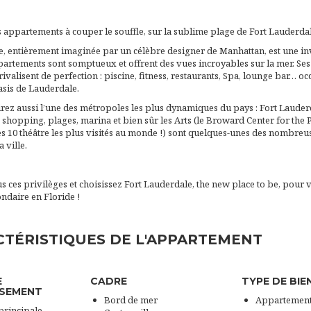
appartements à couper le souffle, sur la sublime plage de Fort Lauderdal
e, entièrement imaginée par un célèbre designer de Manhattan, est une in
ppartements sont somptueux et offrent des vues incroyables sur la mer. S
t rivalisent de perfection : piscine, fitness, restaurants, Spa, lounge bar… 
asis de Lauderdale.
ez aussi l’une des métropoles les plus dynamiques du pays : Fort Lauderd
 shopping, plages, marina et bien sûr les Arts (le Broward Center for the
des 10 théâtre les plus visités au monde !) sont quelques-unes des nombreus
 ville.
us ces privilèges et choisissez Fort Lauderdale, the new place to be, pour 
ndaire en Floride !
TÉRISTIQUES DE L'APPARTEMENT
E
CADRE
TYPE DE BIE
SSEMENT
Bord de mer
Appartemen
principale