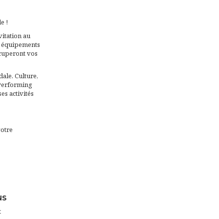
e !
vitation au
es équipements
occuperont vos
ale. Culture,
 Performing
es activités
votre
NS
t