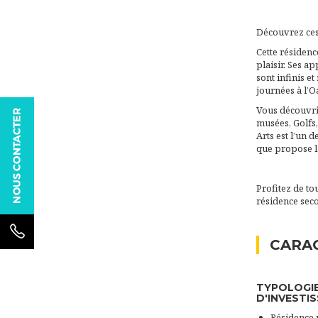
Découvrez ces 
Cette résidenc
plaisir. Ses a
sont infinis e
journées à l’O
Vous découvrir
musées, Golfs,
Arts est l’un 
que propose la
Profitez de to
résidence seco
CARAC
TYPOLOGI
D'INVESTI
Résidence 