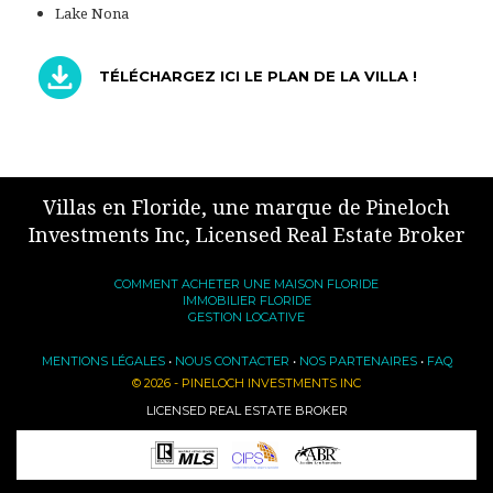
Lake Nona
TÉLÉCHARGEZ ICI LE PLAN DE LA VILLA !
Villas en Floride, une marque de Pineloch
Investments Inc, Licensed Real Estate Broker
COMMENT ACHETER UNE MAISON FLORIDE
IMMOBILIER FLORIDE
GESTION LOCATIVE
MENTIONS LÉGALES
•
NOUS CONTACTER
•
NOS PARTENAIRES
•
FAQ
© 2026 - PINELOCH INVESTMENTS INC
LICENSED REAL ESTATE BROKER