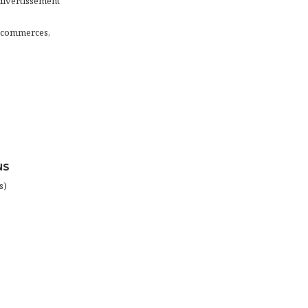
divertissement
x commerces,
NS
s)