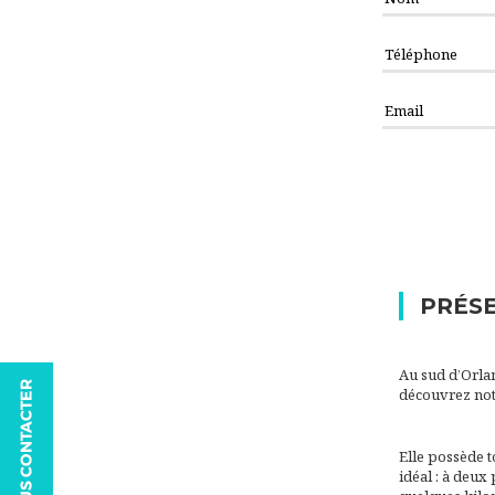
PRÉSE
Au sud d’Orlan
découvrez not
Elle possède t
idéal : à deux