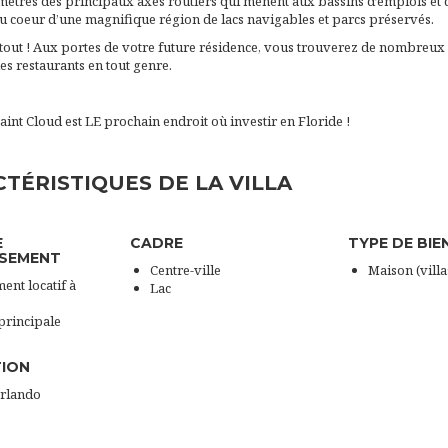
mètres des principaux axes routiers qui mènent aux bassins d’emplois et 
u coeur d’une magnifique région de lacs navigables et parcs préservés.
s tout ! Aux portes de votre future résidence, vous trouverez de nombreu
des restaurants en tout genre.
aint Cloud est LE prochain endroit où investir en Floride !
TÉRISTIQUES DE LA VILLA
E
CADRE
TYPE DE BIE
SSEMENT
Centre-ville
Maison (villa
ent locatif à
Lac
principale
TION
Orlando