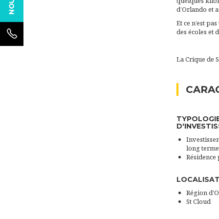
quelques kilo
d’Orlando et a
Et ce n’est pa
des écoles et 
La Crique de S
CARAC
TYPOLOGI
D'INVESTI
Investissem
long terme
Résidence 
LOCALISA
Région d'
St Cloud