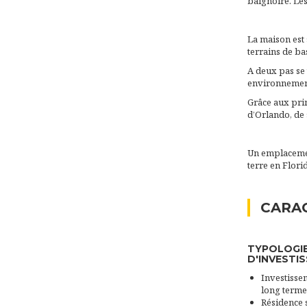
baignoire. Les
La maison est 
terrains de bas
A deux pas se
environnement
Grâce aux prin
d’Orlando, de 
Un emplacemen
terre en Florid
CARAC
TYPOLOGI
D'INVESTI
Investissem
long terme
Résidence 