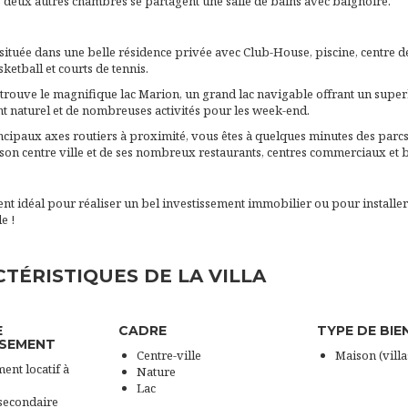
 deux autres chambres se partagent une salle de bains avec baignoire.
située dans une belle résidence privée avec Club-House, piscine, centre de
ketball et courts de tennis.
 trouve le magnifique lac Marion, un grand lac navigable offrant un supe
 naturel et de nombreuses activités pour les week-end.
cipaux axes routiers à proximité, vous êtes à quelques minutes des parcs 
son centre ville et de ses nombreux restaurants, centres commerciaux et 
t idéal pour réaliser un bel investissement immobilier ou pour installer
e !
TÉRISTIQUES DE LA VILLA
E
CADRE
TYPE DE BIE
SSEMENT
Centre-ville
Maison (villa
ent locatif à
Nature
Lac
secondaire