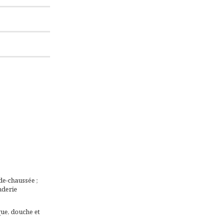
de-chaussée ;
nderie
que, douche et