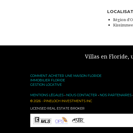
LOCALISA
Région d'
Kissimmee
Villas en Floride,
COMMENT ACHETER UNE MAISON FLORIDE
IMMOBILIER FLORIDE
GESTION LOCATIVE
MENTIONS LÉGALES
•
NOUS CONTACTER
•
NOS PARTENAIRES
© 2026 - PINELOCH INVESTMENTS INC
LICENSED REAL ESTATE BROKER