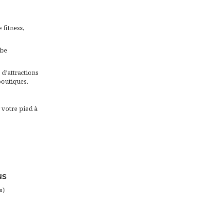
 fitness,
rbe
d’attractions
boutiques.
 votre pied à
NS
s)