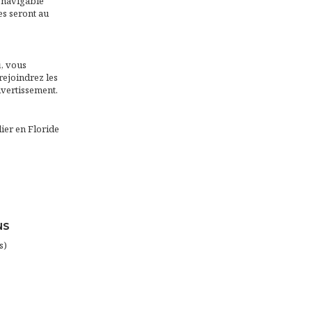
c navigable
es seront au
i, vous
rejoindrez les
ivertissement.
ier en Floride
NS
s)