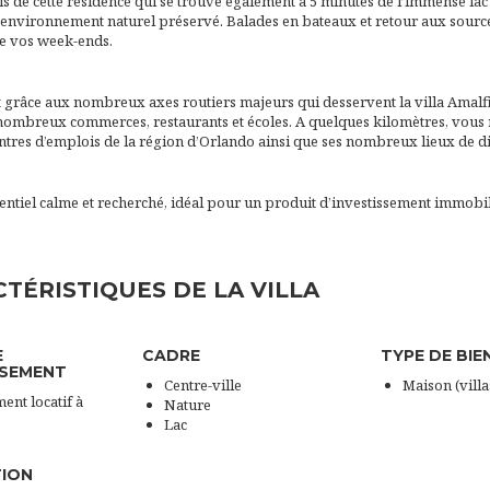
is de cette résidence qui se trouve également à 5 minutes de l’immense la
 environnement naturel préservé. Balades en bateaux et retour aux sourc
 vos week-ends.
 grâce aux nombreux axes routiers majeurs qui desservent la villa Amalf
nombreux commerces, restaurants et écoles. A quelques kilomètres, vous 
ntres d’emplois de la région d’Orlando ainsi que ses nombreux lieux de d
entiel calme et recherché, idéal pour un produit d’investissement immobil
TÉRISTIQUES DE LA VILLA
E
CADRE
TYPE DE BIE
SSEMENT
Centre-ville
Maison (villa
ent locatif à
Nature
Lac
TION