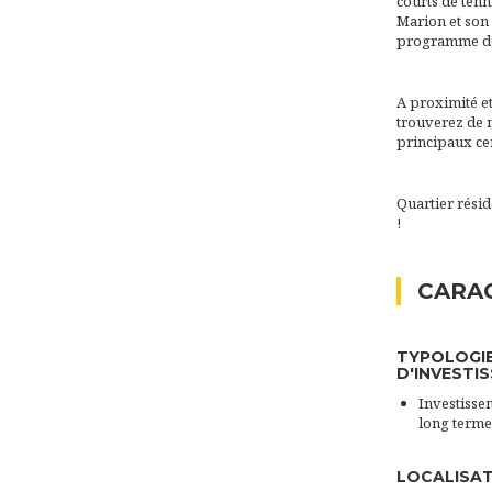
courts de tenn
Marion et son
programme de
A proximité et
trouverez de 
principaux ce
Quartier résid
!
CARAC
TYPOLOGI
D'INVESTI
Investissem
long terme
LOCALISA