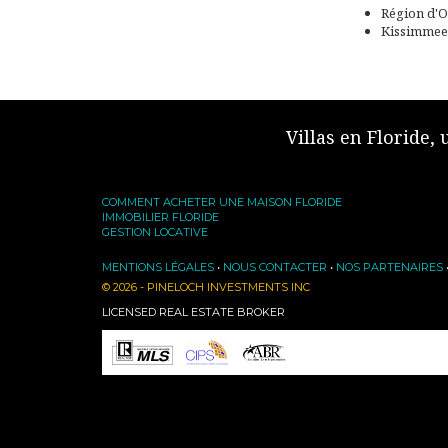
Région d'
Kissimmee
Villas en Floride,
COMMENT ACHETER UNE MAISON FLORIDE
IMMOBILIER FLORIDE
GESTION LOCATIVE
MENTIONS LÉGALES
•
NOUS CONTACTER
•
NOS PARTENAIRES
© 2026 - PINELOCH INVESTMENTS INC
LICENSED REAL ESTATE BROKER