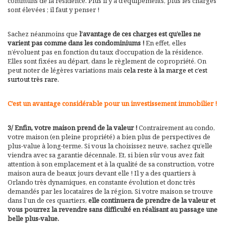
communs de la résidence. Plus il y a d’équipements, plus les charges
sont élevées ; il faut y penser !
Sachez néanmoins que
l’avantage de ces charges est qu’elles ne
varient pas comme dans les condominiums !
En effet, elles
n’évoluent pas en fonction du taux d’occupation de la résidence.
Elles sont fixées au départ, dans le règlement de copropriété. On
peut noter de légères variations mais
cela reste à la marge et c’est
surtout très rare.
C’est un avantage considérable pour un investissement immobilier !
3/ Enfin, votre maison prend de la valeur !
Contrairement au condo,
votre maison (en pleine propriété) a bien plus de perspectives de
plus-value à long-terme. Si vous la choisissez neuve, sachez qu’elle
viendra avec sa garantie décennale. Et, si bien sûr vous avez fait
attention à son emplacement et à la qualité de sa construction, votre
maison aura de beaux jours devant elle ! Il y a des quartiers à
Orlando très dynamiques, en constante évolution et donc très
demandés par les locataires de la région. Si votre maison se trouve
dans l’un de ces quartiers,
elle continuera de prendre de la valeur et
vous pourrez la revendre sans difficulté en réalisant au passage une
belle plus-value.