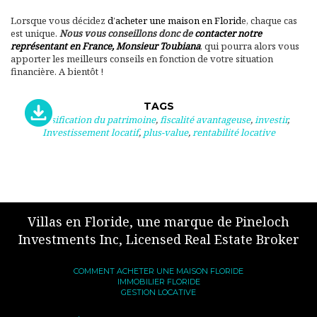
Lorsque vous décidez
d’acheter une maison en Florid
e, chaque cas
est unique.
Nous vous conseillons donc de
contacter notre
représentant en France, Monsieur Toubiana
, qui pourra alors vous
apporter les meilleurs conseils en fonction de votre situation
financière. A bientôt !
TAGS
diversification du patrimoine
,
fiscalité avantageuse
,
investir
,
Investissement locatif
,
plus-value
,
rentabilité locative
Villas en Floride, une marque de Pineloch
Investments Inc, Licensed Real Estate Broker
COMMENT ACHETER UNE MAISON FLORIDE
IMMOBILIER FLORIDE
GESTION LOCATIVE